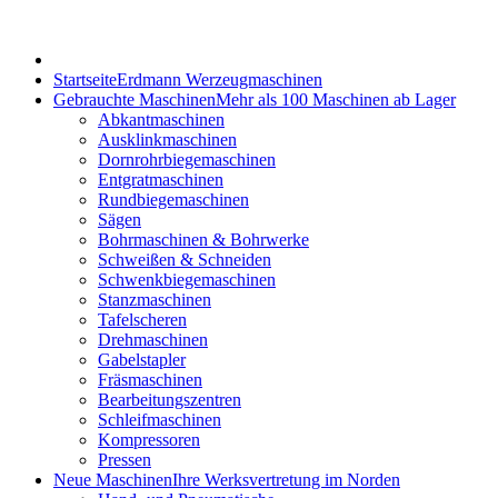
Startseite
Erdmann Werzeugmaschinen
Gebrauchte Maschinen
Mehr als 100 Maschinen ab Lager
Abkantmaschinen
Ausklinkmaschinen
Dornrohrbiegemaschinen
Entgratmaschinen
Rundbiegemaschinen
Sägen
Bohrmaschinen & Bohrwerke
Schweißen & Schneiden
Schwenkbiegemaschinen
Stanzmaschinen
Tafelscheren
Drehmaschinen
Gabelstapler
Fräsmaschinen
Bearbeitungszentren
Schleifmaschinen
Kompressoren
Pressen
Neue Maschinen
Ihre Werksvertretung im Norden