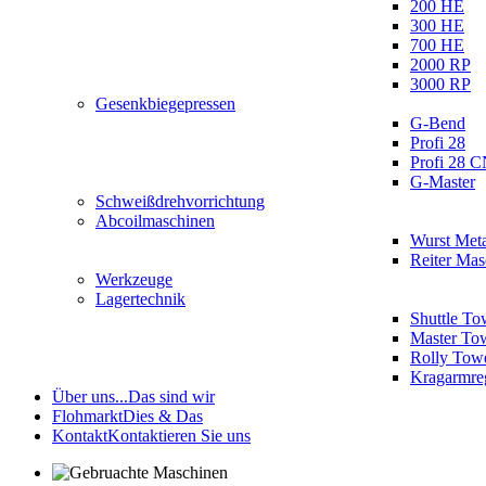
200 HE
300 HE
700 HE
2000 RP
3000 RP
Gesenkbiegepressen
G-Bend
Profi 28
Profi 28 
G-Master
Schweißdrehvorrichtung
Abcoilmaschinen
Wurst Meta
Reiter Ma
Werkzeuge
Lagertechnik
Shuttle To
Master To
Rolly Tow
Kragarmre
Über uns...
Das sind wir
Flohmarkt
Dies & Das
Kontakt
Kontaktieren Sie uns