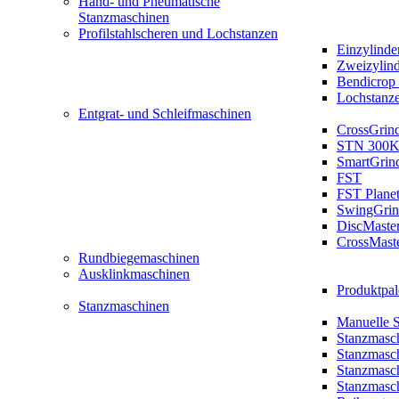
Hand- und Pneumatische
Stanzmaschinen
Profilstahlscheren und Lochstanzen
Einzylinde
Zweizylin
Bendicrop 
Lochstanz
Entgrat- und Schleifmaschinen
CrossGrin
STN 300K
SmartGrin
FST
FST Plane
SwingGrin
DiscMaste
CrossMast
Rundbiegemaschinen
Ausklinkmaschinen
Produktpal
Stanzmaschinen
Manuelle 
Stanzmasc
Stanzmasc
Stanzmasc
Stanzmasc