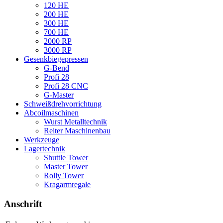
120 HE
200 HE
300 HE
700 HE
2000 RP
3000 RP
Gesenkbiegepressen
G-Bend
Profi 28
Profi 28 CNC
G-Master
Schweißdrehvorrichtung
Abcoilmaschinen
Wurst Metalltechnik
Reiter Maschinenbau
Werkzeuge
Lagertechnik
Shuttle Tower
Master Tower
Rolly Tower
Kragarmregale
Anschrift