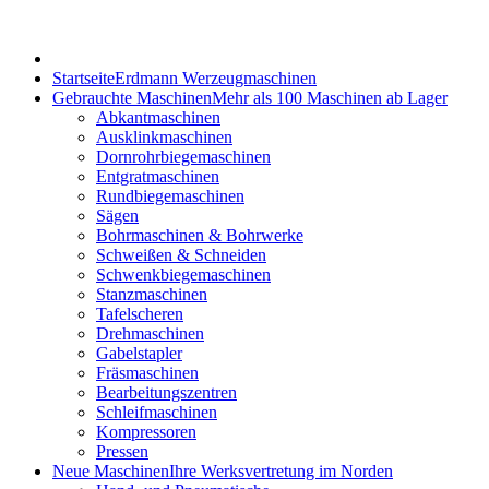
Startseite
Erdmann Werzeugmaschinen
Gebrauchte Maschinen
Mehr als 100 Maschinen ab Lager
Abkantmaschinen
Ausklinkmaschinen
Dornrohrbiegemaschinen
Entgratmaschinen
Rundbiegemaschinen
Sägen
Bohrmaschinen & Bohrwerke
Schweißen & Schneiden
Schwenkbiegemaschinen
Stanzmaschinen
Tafelscheren
Drehmaschinen
Gabelstapler
Fräsmaschinen
Bearbeitungszentren
Schleifmaschinen
Kompressoren
Pressen
Neue Maschinen
Ihre Werksvertretung im Norden