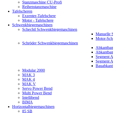
Stanzmaschine CU-Profi
Reihenstanzmaschine
Tafelscheren
Exzenter-Tafelschere
Motor - Tafelschere
Schwenkbiegemaschinen
Schechtl Schwenkbiegemaschinen
Manuelle 
Motor-Sch
Schröder Schwenkbiegemaschinen
Abkantba
Abkantba
Segment 
Segment A
Bauabkan
Modular 2000
MAK 3
MAK 4
MAK V
Servo Power Bend
Multi Power Bend
Intellibend
BIMA
Horizontalbiegemaschinen
85 SB