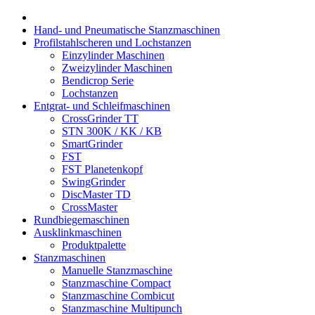
Hand- und Pneumatische Stanzmaschinen
Profilstahlscheren und Lochstanzen
Einzylinder Maschinen
Zweizylinder Maschinen
Bendicrop Serie
Lochstanzen
Entgrat- und Schleifmaschinen
CrossGrinder TT
STN 300K / KK / KB
SmartGrinder
FST
FST Planetenkopf
SwingGrinder
DiscMaster TD
CrossMaster
Rundbiegemaschinen
Ausklinkmaschinen
Produktpalette
Stanzmaschinen
Manuelle Stanzmaschine
Stanzmaschine Compact
Stanzmaschine Combicut
Stanzmaschine Multipunch