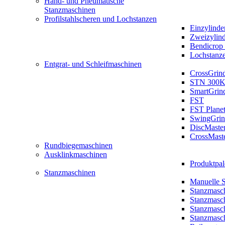
Hand- und Pneumatische
Stanzmaschinen
Profilstahlscheren und Lochstanzen
Einzylinde
Zweizylin
Bendicrop 
Lochstanz
Entgrat- und Schleifmaschinen
CrossGrin
STN 300K
SmartGrin
FST
FST Plane
SwingGrin
DiscMaste
CrossMast
Rundbiegemaschinen
Ausklinkmaschinen
Produktpal
Stanzmaschinen
Manuelle 
Stanzmasc
Stanzmasc
Stanzmasc
Stanzmasc