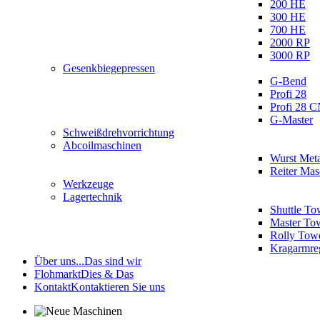
200 HE
300 HE
700 HE
2000 RP
3000 RP
Gesenkbiegepressen
G-Bend
Profi 28
Profi 28 
G-Master
Schweißdrehvorrichtung
Abcoilmaschinen
Wurst Meta
Reiter Ma
Werkzeuge
Lagertechnik
Shuttle To
Master To
Rolly Tow
Kragarmre
Über uns...
Das sind wir
Flohmarkt
Dies & Das
Kontakt
Kontaktieren Sie uns