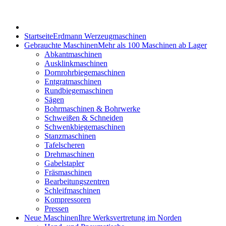
Startseite
Erdmann Werzeugmaschinen
Gebrauchte Maschinen
Mehr als 100 Maschinen ab Lager
Abkantmaschinen
Ausklinkmaschinen
Dornrohrbiegemaschinen
Entgratmaschinen
Rundbiegemaschinen
Sägen
Bohrmaschinen & Bohrwerke
Schweißen & Schneiden
Schwenkbiegemaschinen
Stanzmaschinen
Tafelscheren
Drehmaschinen
Gabelstapler
Fräsmaschinen
Bearbeitungszentren
Schleifmaschinen
Kompressoren
Pressen
Neue Maschinen
Ihre Werksvertretung im Norden