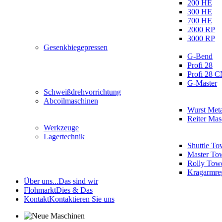
200 HE
300 HE
700 HE
2000 RP
3000 RP
Gesenkbiegepressen
G-Bend
Profi 28
Profi 28 
G-Master
Schweißdrehvorrichtung
Abcoilmaschinen
Wurst Meta
Reiter Ma
Werkzeuge
Lagertechnik
Shuttle To
Master To
Rolly Tow
Kragarmre
Über uns...
Das sind wir
Flohmarkt
Dies & Das
Kontakt
Kontaktieren Sie uns