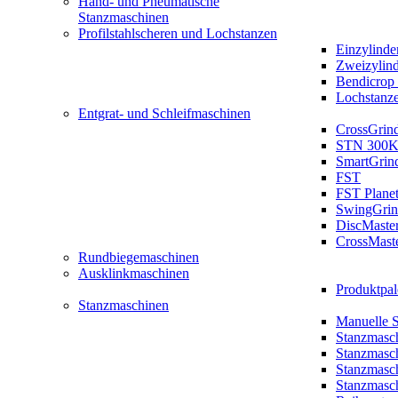
Hand- und Pneumatische
Stanzmaschinen
Profilstahlscheren und Lochstanzen
Einzylinde
Zweizylin
Bendicrop 
Lochstanz
Entgrat- und Schleifmaschinen
CrossGrin
STN 300K
SmartGrin
FST
FST Plane
SwingGrin
DiscMaste
CrossMast
Rundbiegemaschinen
Ausklinkmaschinen
Produktpal
Stanzmaschinen
Manuelle 
Stanzmasc
Stanzmasc
Stanzmasc
Stanzmasc