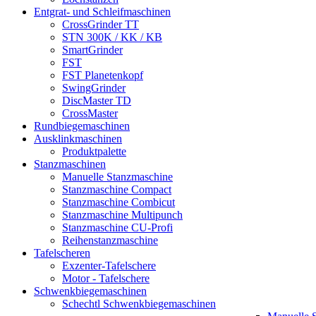
Entgrat- und Schleifmaschinen
CrossGrinder TT
STN 300K / KK / KB
SmartGrinder
FST
FST Planetenkopf
SwingGrinder
DiscMaster TD
CrossMaster
Rundbiegemaschinen
Ausklinkmaschinen
Produktpalette
Stanzmaschinen
Manuelle Stanzmaschine
Stanzmaschine Compact
Stanzmaschine Combicut
Stanzmaschine Multipunch
Stanzmaschine CU-Profi
Reihenstanzmaschine
Tafelscheren
Exzenter-Tafelschere
Motor - Tafelschere
Schwenkbiegemaschinen
Schechtl Schwenkbiegemaschinen