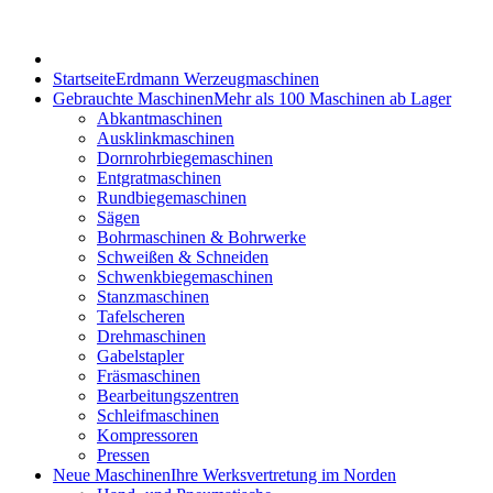
Startseite
Erdmann Werzeugmaschinen
Gebrauchte Maschinen
Mehr als 100 Maschinen ab Lager
Abkantmaschinen
Ausklinkmaschinen
Dornrohrbiegemaschinen
Entgratmaschinen
Rundbiegemaschinen
Sägen
Bohrmaschinen & Bohrwerke
Schweißen & Schneiden
Schwenkbiegemaschinen
Stanzmaschinen
Tafelscheren
Drehmaschinen
Gabelstapler
Fräsmaschinen
Bearbeitungszentren
Schleifmaschinen
Kompressoren
Pressen
Neue Maschinen
Ihre Werksvertretung im Norden