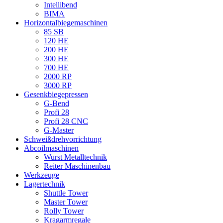
Intellibend
BIMA
Horizontalbiegemaschinen
85 SB
120 HE
200 HE
300 HE
700 HE
2000 RP
3000 RP
Gesenkbiegepressen
G-Bend
Profi 28
Profi 28 CNC
G-Master
Schweißdrehvorrichtung
Abcoilmaschinen
Wurst Metalltechnik
Reiter Maschinenbau
Werkzeuge
Lagertechnik
Shuttle Tower
Master Tower
Rolly Tower
Kragarmregale