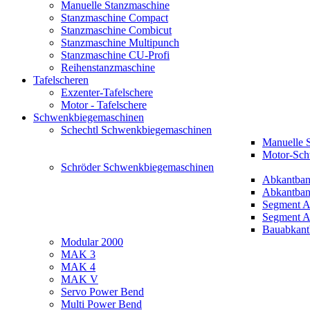
Manuelle Stanzmaschine
Stanzmaschine Compact
Stanzmaschine Combicut
Stanzmaschine Multipunch
Stanzmaschine CU-Profi
Reihenstanzmaschine
Tafelscheren
Exzenter-Tafelschere
Motor - Tafelschere
Schwenkbiegemaschinen
Schechtl Schwenkbiegemaschinen
Manuelle 
Motor-Sch
Schröder Schwenkbiegemaschinen
Abkantba
Abkantba
Segment 
Segment A
Bauabkan
Modular 2000
MAK 3
MAK 4
MAK V
Servo Power Bend
Multi Power Bend