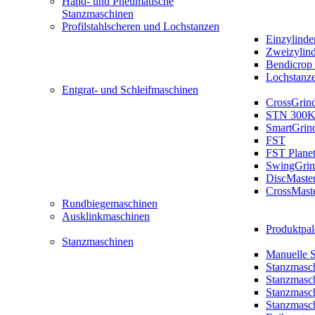
Hand- und Pneumatische
Stanzmaschinen
Profilstahlscheren und Lochstanzen
Einzylinde
Zweizylin
Bendicrop 
Lochstanz
Entgrat- und Schleifmaschinen
CrossGrin
STN 300K
SmartGrin
FST
FST Plane
SwingGrin
DiscMaste
CrossMast
Rundbiegemaschinen
Ausklinkmaschinen
Produktpal
Stanzmaschinen
Manuelle 
Stanzmasc
Stanzmasc
Stanzmasc
Stanzmasc