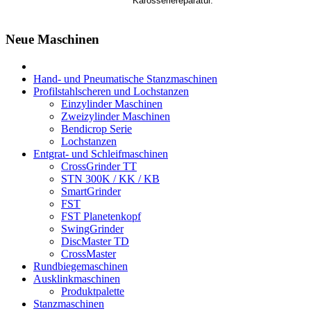
Karosseriereparatur.
Neue Maschinen
Hand- und Pneumatische Stanzmaschinen
Profilstahlscheren und Lochstanzen
Einzylinder Maschinen
Zweizylinder Maschinen
Bendicrop Serie
Lochstanzen
Entgrat- und Schleifmaschinen
CrossGrinder TT
STN 300K / KK / KB
SmartGrinder
FST
FST Planetenkopf
SwingGrinder
DiscMaster TD
CrossMaster
Rundbiegemaschinen
Ausklinkmaschinen
Produktpalette
Stanzmaschinen