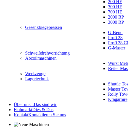
200 HE
300 HE
700 HE
2000 RP
3000 RP
Gesenkbiegepressen
G-Bend
Profi 28
Profi 28 
G-Master
Schweißdrehvorrichtung
Abcoilmaschinen
Wurst Meta
Reiter Ma
Werkzeuge
Lagertechnik
Shuttle To
Master To
Rolly Tow
Kragarmre
Über uns...
Das sind wir
Flohmarkt
Dies & Das
Kontakt
Kontaktieren Sie uns