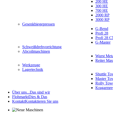
200 HE
300 HE
700 HE
2000 RP
3000 RP
Gesenkbiegepressen
G-Bend
Profi 28
Profi 28 
G-Master
Schweißdrehvorrichtung
Abcoilmaschinen
Wurst Meta
Reiter Ma
Werkzeuge
Lagertechnik
Shuttle To
Master To
Rolly Tow
Kragarmre
Über uns...
Das sind wir
Flohmarkt
Dies & Das
Kontakt
Kontaktieren Sie uns