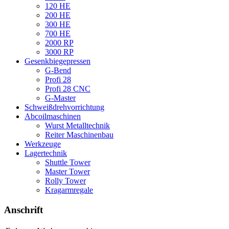
120 HE
200 HE
300 HE
700 HE
2000 RP
3000 RP
Gesenkbiegepressen
G-Bend
Profi 28
Profi 28 CNC
G-Master
Schweißdrehvorrichtung
Abcoilmaschinen
Wurst Metalltechnik
Reiter Maschinenbau
Werkzeuge
Lagertechnik
Shuttle Tower
Master Tower
Rolly Tower
Kragarmregale
Anschrift