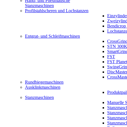
Hand- und Pneumatische
Stanzmaschinen
Profilstahlscheren und Lochstanzen
Einzylinde
Zweizylin
Bendicrop 
Lochstanz
Entgrat- und Schleifmaschinen
CrossGrin
STN 300K
SmartGrin
FST
FST Plane
SwingGrin
DiscMaste
CrossMast
Rundbiegemaschinen
Ausklinkmaschinen
Produktpal
Stanzmaschinen
Manuelle 
Stanzmasc
Stanzmasc
Stanzmasc
Stanzmasc