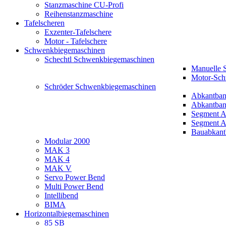
Stanzmaschine CU-Profi
Reihenstanzmaschine
Tafelscheren
Exzenter-Tafelschere
Motor - Tafelschere
Schwenkbiegemaschinen
Schechtl Schwenkbiegemaschinen
Manuelle 
Motor-Sch
Schröder Schwenkbiegemaschinen
Abkantba
Abkantba
Segment 
Segment A
Bauabkan
Modular 2000
MAK 3
MAK 4
MAK V
Servo Power Bend
Multi Power Bend
Intellibend
BIMA
Horizontalbiegemaschinen
85 SB