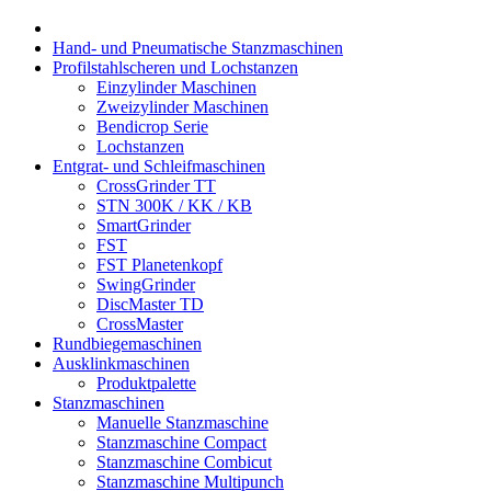
Hand- und Pneumatische Stanzmaschinen
Profilstahlscheren und Lochstanzen
Einzylinder Maschinen
Zweizylinder Maschinen
Bendicrop Serie
Lochstanzen
Entgrat- und Schleifmaschinen
CrossGrinder TT
STN 300K / KK / KB
SmartGrinder
FST
FST Planetenkopf
SwingGrinder
DiscMaster TD
CrossMaster
Rundbiegemaschinen
Ausklinkmaschinen
Produktpalette
Stanzmaschinen
Manuelle Stanzmaschine
Stanzmaschine Compact
Stanzmaschine Combicut
Stanzmaschine Multipunch