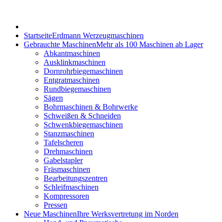
Startseite
Erdmann Werzeugmaschinen
Gebrauchte Maschinen
Mehr als 100 Maschinen ab Lager
Abkantmaschinen
Ausklinkmaschinen
Dornrohrbiegemaschinen
Entgratmaschinen
Rundbiegemaschinen
Sägen
Bohrmaschinen & Bohrwerke
Schweißen & Schneiden
Schwenkbiegemaschinen
Stanzmaschinen
Tafelscheren
Drehmaschinen
Gabelstapler
Fräsmaschinen
Bearbeitungszentren
Schleifmaschinen
Kompressoren
Pressen
Neue Maschinen
Ihre Werksvertretung im Norden